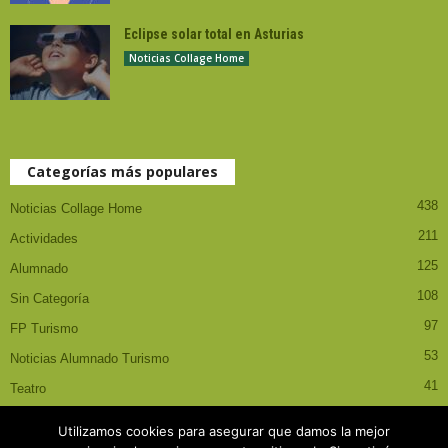
Eclipse solar total en Asturias
Noticias Collage Home
Categorías más populares
438
Noticias Collage Home
211
Actividades
125
Alumnado
108
Sin Categoría
97
FP Turismo
53
Noticias Alumnado Turismo
41
Teatro
Utilizamos cookies para asegurar que damos la mejor