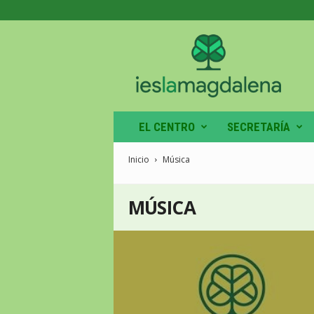
IES
La
Magdalena
EL CENTRO
SECRETARÍA
Inicio
Música
MÚSICA