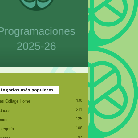
tegorías más populares
438
ias Collage Home
211
idades
125
nado
108
ategoría
97