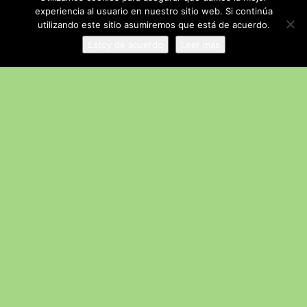
experiencia al usuario en nuestro sitio web. Si continúa
Ganadores del Concurso de
utilizando este sitio asumiremos que está de acuerdo.
Microrrelatos
Estoy de acuerdo
Leer más
Actividades
Concurso Hispanoamericano de
Ortografía
Alumnado
Semana Europea de Prevención de
Residuos.
Actividades