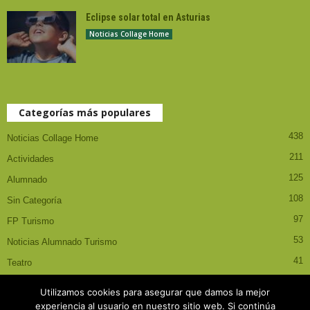
Eclipse solar total en Asturias
Noticias Collage Home
Categorías más populares
438
Noticias Collage Home
211
Actividades
125
Alumnado
108
Sin Categoría
97
FP Turismo
53
Noticias Alumnado Turismo
41
Teatro
Utilizamos cookies para asegurar que damos la mejor
experiencia al usuario en nuestro sitio web. Si continúa