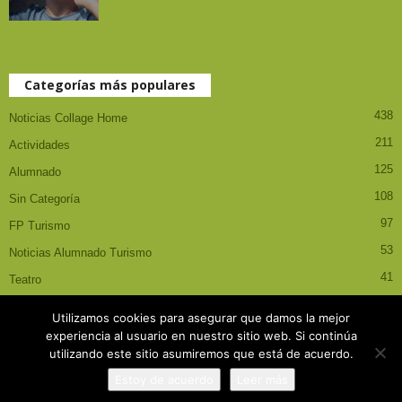
Categorías más populares
438
Noticias Collage Home
211
Actividades
125
Alumnado
108
Sin Categoría
97
FP Turismo
53
Noticias Alumnado Turismo
41
Teatro
Utilizamos cookies para asegurar que damos la mejor
experiencia al usuario en nuestro sitio web. Si continúa
utilizando este sitio asumiremos que está de acuerdo.
El centro
Noticias
Contactar
Estoy de acuerdo
Leer más
© Copyright 2017 - IES La Magdalena