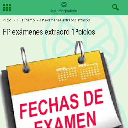
Inicio
FP Turismo
FP exámenes extraord 1ºciclos
FP exámenes extraord 1ºciclos