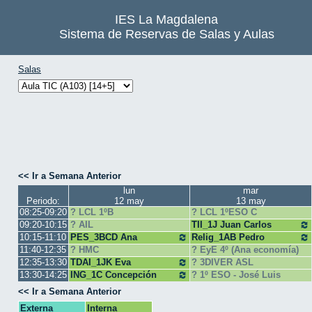
IES La Magdalena
Sistema de Reservas de Salas y Aulas
Salas
<< Ir a Semana Anterior
lun
mar
Periodo:
12 may
13 may
08:25-09:20
LCL 1ºB
LCL 1ºESO C
09:20-10:15
AIL
TII_1J Juan Carlos
10:15-11:10
PES_3BCD Ana
Relig_1AB Pedro
11:40-12:35
HMC
EyE 4º (Ana economía)
12:35-13:30
TDAI_1JK Eva
3DIVER ASL
13:30-14:25
ING_1C Concepción
1º ESO - José Luis
<< Ir a Semana Anterior
Externa
Interna