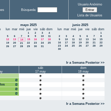
Usuario Anónimo
mes
Búsqueda:
Lista de Usuarios
mayo 2025
junio 2025
m
lun
mar
mié
jue
vie
sáb
dom
lun
mar
mié
jue
vie
sáb
dom
1
2
3
4
1
5
6
7
8
9
10
11
2
3
4
5
6
7
8
12
13
15
16
17
18
9
10
11
12
13
14
15
14
16
17
18
19
20
21
22
19
20
22
23
24
25
21
23
24
25
26
27
28
29
26
27
28
29
30
31
30
Ir a Semana Posterior >>
sáb
dom
ay
17 may
18 may
los
Ir a Semana Posterior >>