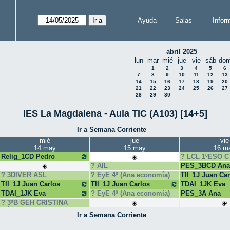
Ayuda
Salas
Infor
abril 2025
lun
mar
mié
jue
vie
sáb
do
1
2
3
4
5
6
7
8
9
10
11
12
13
14
15
16
17
18
19
20
21
22
23
24
25
26
27
28
29
30
IES La Magdalena - Aula TIC (A103) [14+5]
Ir a Semana Corriente
mié
jue
vie
14 may
15 may
16 m
Relig_1CD Pedro
LCL 1ºESO C
AIL
PES_3BCD Ana
3DIVER ASL
EyE 4º (Ana economía)
TII_1J Juan Car
TII_1J Juan Carlos
TII_1J Juan Carlos
TDAI_1JK Eva
TDAI_1JK Eva
EyE 4º (Ana economía)
PES_3A Ana
3ºB GEH CRISTINA
GÓMEZ
Ir a Semana Corriente