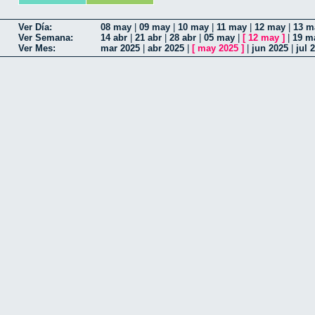
Ver Día:
08 may
|
09 may
|
10 may
|
11 may
|
12 may
|
13 m
Ver Semana:
14 abr
|
21 abr
|
28 abr
|
05 may
|
[
12 may
]
|
19 m
Ver Mes:
mar 2025
|
abr 2025
|
[
may 2025
]
|
jun 2025
|
jul 