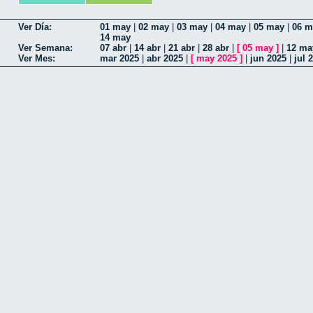
Ver Día:
01 may
|
02 may
|
03 may
|
04 may
|
05 may
|
06 m
14 may
Ver Semana:
07 abr
|
14 abr
|
21 abr
|
28 abr
|
[
05 may
]
|
12 ma
Ver Mes:
mar 2025
|
abr 2025
|
[
may 2025
]
|
jun 2025
|
jul 