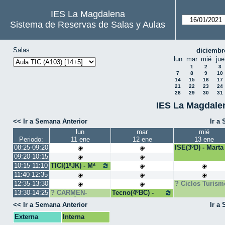
IES La Magdalena
Sistema de Reservas de Salas y Aulas
Salas
diciembr
lun
mar
mié
jue
1
2
3
7
8
9
10
14
15
16
17
21
22
23
24
28
29
30
31
IES La Magdalen
<< Ir a Semana Anterior
Ir a
lun
mar
mié
Periodo:
11 ene
12 ene
13 ene
08:25-09:20
ISE(3ºD) - Marta
09:20-10:15
10:15-11:10
TICI(1ºJK) - Mª
José Bango
11:40-12:35
12:35-13:30
Ciclos Turism
13:30-14:25
CARMEN-
Tecno(4ºBC) -
FRANCÉS
Juan Pedro
<< Ir a Semana Anterior
Ir a
Externa
Interna