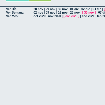
Ver Día:
28 nov
|
29 nov
|
30 nov
|
01 dic
|
02 dic
|
03 dic
|
Ver Semana:
02 nov
|
09 nov
|
16 nov
|
23 nov
|
[
30 nov
]
|
07 d
Ver Mes:
oct 2020
|
nov 2020
|
[
dic 2020
]
|
ene 2021
|
feb 2