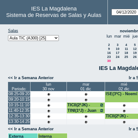
IES La Magdalena
Sistema de Reservas de Salas y Aulas
Salas
noviembr
lun
mar
mié
jue
2
3
4
5
9
10
11
12
16
17
18
19
23
24
25
26
30
IES La Magdale
<< Ir a Semana Anterior
Ir a
lun
mar
mié
Periodo:
30 nov
01 dic
02 dic
08:25-09:20
ISE(3ºC) - Noemí
09:20-10:15
10:15-11:10
TICII(2ºJK) -
Juan Pedro
11:40-12:35
TINI(1ºJ) - Juan
Carlos
12:35-13:30
TICII(2ºJK) -
Juan Pedro
13:30-14:25
<< Ir a Semana Anterior
Ir a
Externa
Interna