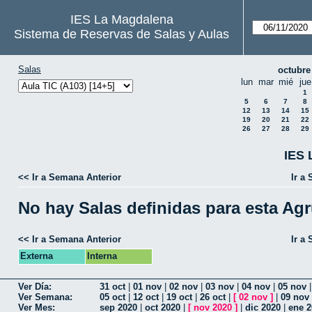
IES La Magdalena
Sistema de Reservas de Salas y Aulas
Salas
octubre
lun
mar
mié
jue
1
5
6
7
8
12
13
14
15
19
20
21
22
26
27
28
29
IES 
<< Ir a Semana Anterior
Ir a
No hay Salas definidas para esta Ag
<< Ir a Semana Anterior
Ir a
Externa
Interna
Ver Día:
31 oct
|
01 nov
|
02 nov
|
03 nov
|
04 nov
|
05 nov
Ver Semana:
05 oct
|
12 oct
|
19 oct
|
26 oct
|
[
02 nov
]
|
09 nov
Ver Mes:
sep 2020
|
oct 2020
|
[
nov 2020
]
|
dic 2020
|
ene 2