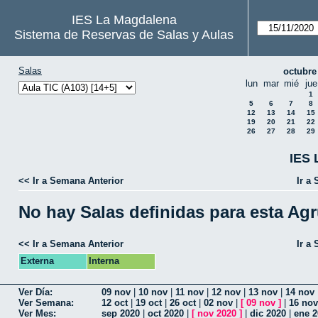
IES La Magdalena
Sistema de Reservas de Salas y Aulas
Salas
octubre
lun
mar
mié
jue
1
5
6
7
8
12
13
14
15
19
20
21
22
26
27
28
29
IES 
<< Ir a Semana Anterior
Ir a
No hay Salas definidas para esta Ag
<< Ir a Semana Anterior
Ir a
Externa
Interna
Ver Día:
09 nov
|
10 nov
|
11 nov
|
12 nov
|
13 nov
|
14 nov
Ver Semana:
12 oct
|
19 oct
|
26 oct
|
02 nov
|
[
09 nov
]
|
16 nov
Ver Mes:
sep 2020
|
oct 2020
|
[
nov 2020
]
|
dic 2020
|
ene 2