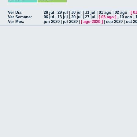
Ver Día:
28 jul
|
29 jul
|
30 jul
|
31 jul
|
01 ago
|
02 ago
|
[
0
Ver Semana:
06 jul
|
13 jul
|
20 jul
|
27 jul
|
[
03 ago
]
|
10 ago
|
Ver Mes:
jun 2020
|
jul 2020
|
[
ago 2020
]
|
sep 2020
|
oct 2