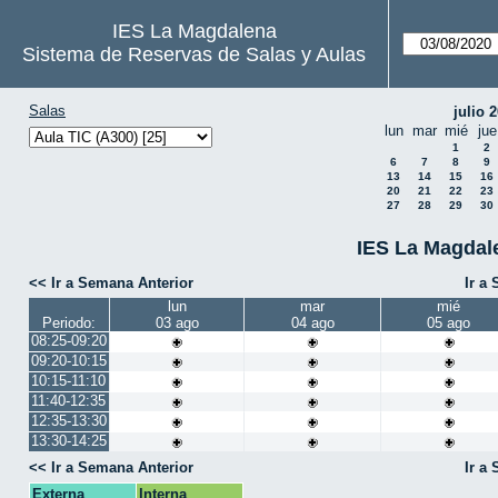
IES La Magdalena
Sistema de Reservas de Salas y Aulas
Salas
julio 
lun
mar
mié
jue
1
2
6
7
8
9
13
14
15
16
20
21
22
23
27
28
29
30
IES La Magdale
<< Ir a Semana Anterior
Ir a
lun
mar
mié
Periodo:
03 ago
04 ago
05 ago
08:25-09:20
09:20-10:15
10:15-11:10
11:40-12:35
12:35-13:30
13:30-14:25
<< Ir a Semana Anterior
Ir a
Externa
Interna