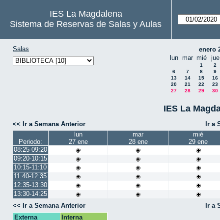
IES La Magdalena
Sistema de Reservas de Salas y Aulas
Salas
enero 
lun
mar
mié
jue
1
2
6
7
8
9
13
14
15
16
20
21
22
23
27
28
29
30
IES La Magda
<< Ir a Semana Anterior
Ir a
lun
mar
mié
Periodo:
27 ene
28 ene
29 ene
08:25-09:20
09:20-10:15
10:15-11:10
11:40-12:35
12:35-13:30
13:30-14:25
<< Ir a Semana Anterior
Ir a
Externa
Interna