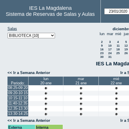
IES La Magdalena
Sistema de Reservas de Salas y Aulas
Salas
diciembr
lun
mar
mié
jue
2
3
4
5
9
10
11
12
16
17
18
19
23
24
25
26
30
31
IES La Magda
<< Ir a Semana Anterior
Ir a
lun
mar
mié
Periodo:
20 ene
21 ene
22 ene
08:25-09:20
09:20-10:15
10:15-11:10
11:40-12:35
12:35-13:30
13:30-14:25
<< Ir a Semana Anterior
Ir a
Externa
Interna