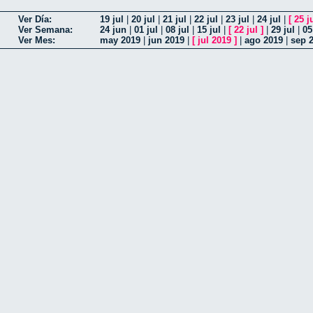
Ver Día:
19 jul
|
20 jul
|
21 jul
|
22 jul
|
23 jul
|
24 jul
|
[
25 j
Ver Semana:
24 jun
|
01 jul
|
08 jul
|
15 jul
|
[
22 jul
]
|
29 jul
|
05
Ver Mes:
may 2019
|
jun 2019
|
[
jul 2019
]
|
ago 2019
|
sep 