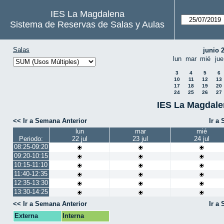
IES La Magdalena
Sistema de Reservas de Salas y Aulas
Salas
junio 
lun
mar
mié
jue
3
4
5
6
10
11
12
13
17
18
19
20
24
25
26
27
IES La Magdale
<< Ir a Semana Anterior
Ir a
lun
mar
mié
Periodo:
22 jul
23 jul
24 jul
08:25-09:20
09:20-10:15
10:15-11:10
11:40-12:35
12:35-13:30
13:30-14:25
<< Ir a Semana Anterior
Ir a
Externa
Interna