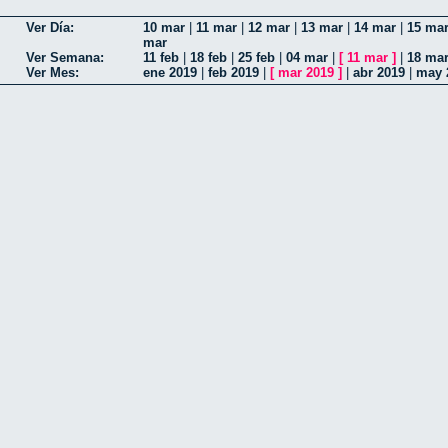
Ver Día:
10 mar
|
11 mar
|
12 mar
|
13 mar
|
14 mar
|
15 ma
mar
Ver Semana:
11 feb
|
18 feb
|
25 feb
|
04 mar
|
[
11 mar
]
|
18 ma
Ver Mes:
ene 2019
|
feb 2019
|
[
mar 2019
]
|
abr 2019
|
may 