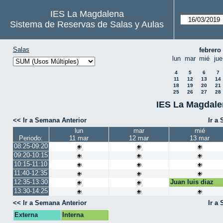
IES La Magdalena
Sistema de Reservas de Salas y Aulas
Salas
febrero
lun
mar
mié
jue
4
5
6
7
11
12
13
14
18
19
20
21
25
26
27
28
IES La Magdale
<< Ir a Semana Anterior
Ir a
lun
mar
mié
Periodo:
11 mar
12 mar
13 mar
08:25-09:20
09:20-10:15
10:15-11:10
11:40-12:35
12:35-13:30
Juan luis diaz
13:30-14:25
<< Ir a Semana Anterior
Ir a
Externa
Interna