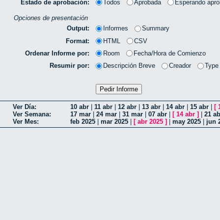
Estado de aprobación:
Todos
Aprobada
Esperando apro
Opciones de presentación
Output:
Informes
Summary
Format:
HTML
CSV
Ordenar Informe por:
Room
Fecha/Hora de Comienzo
Resumir por:
Descripción Breve
Creador
Type
Ver Día:
10 abr
|
11 abr
|
12 abr
|
13 abr
|
14 abr
|
15 abr
|
[
Ver Semana:
17 mar
|
24 mar
|
31 mar
|
07 abr
|
[
14 abr
]
|
21 ab
Ver Mes:
feb 2025
|
mar 2025
|
[
abr 2025
]
|
may 2025
|
jun 