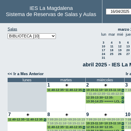
IES La Magdalena
Sistema de Reservas de Salas y Aulas
Salas
marzo 
lun
mar
mié
jue
3
4
5
6
10
11
12
13
17
18
19
20
24
25
26
27
31
abril 2025 - IES L
<< Ir a Mes Anterior
Ir
lunes
martes
miércoles
1
2
3
11:40-12:35~11:40-12:35
10:15-11:10~10:15-11:10
10
Biblioteca_Olga
Biblioteca_Olga
4ºA
11:40-12:35~11:40-12:35
Latín II 2ºK _ Rebeca
12:35-13:30~12:35-
13:30 Biblioteca_Olga
13:30-14:25~====> LCL-
Begoña
7
8
9
10
11:40-12:35~11:40-12:35
09:20-10:15~09:20-10:15
09:20-10:15~09:20-10:15
08
Biblioteca_Olga
Manos Unidas
AFESA
Edu
10:15-11:10~10:15-11:10
10:15-11:10~10:15-11:10
10
Can
Entrega premios Manos
Biblioteca_Olga
SAR
11:40-12:35~11:40-12:35
12:35-13:30~12:35-
11
Unidas
AR
Biblioteca_Olga
13:30 Biblioteca_Olga
Ale
12:35-13:30~12:35-13:30
13:30-14:25~====> LCL-