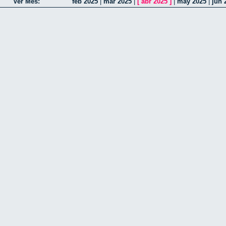
Ver Mes:
feb 2025
|
mar 2025
|
[
abr 2025
]
|
may 2025
|
jun 