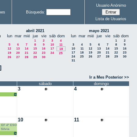
Usuario Anónimo
mes
Búsqueda:
Lista de Usuarios
abril 2021
mayo 2021
m
lun
mar
mié
jue
vie
sáb
dom
lun
mar
mié
jue
vie
sáb
dom
1
2
3
4
1
2
5
6
7
8
9
10
11
3
4
5
6
7
8
9
12
13
14
15
16
17
10
11
12
13
14
15
16
18
17
18
19
20
21
22
23
19
20
21
22
23
24
25
24
25
26
27
28
29
30
26
27
28
29
30
31
]
Ir a Mes Posterior >>
sábado
domingo
3
4
o
10
11
0 EF 4º ESO
 Silvia
o