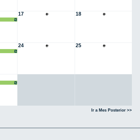
17
18
o
24
25
o
o
Ir a Mes Posterior >>