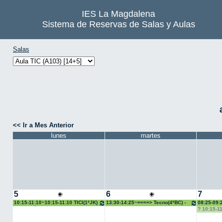
IES La Magdalena
Sistema de Reservas de Salas y Aulas
Salas
<< Ir a Mes Anterior
lunes
martes
5
6
7
10:15-11:10~10:15-11:10 TICI(1ºJK)
13:30-14:25~====> Tecno(4ºBC) -
08:25-09:
- Mª José Bango
Juan Pedro
Marta
10:15-1