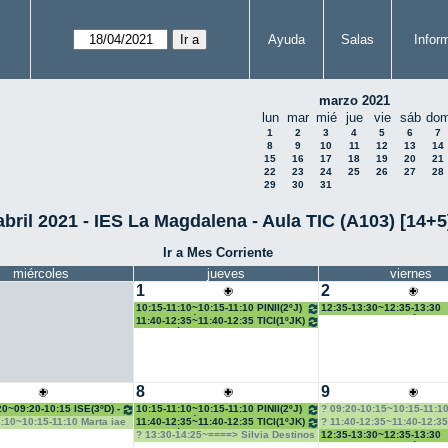
Ayuda
Salas
Infor
marzo 2021
lun
mar
mié
jue
vie
sáb
do
1
2
3
4
5
6
7
8
9
10
11
12
13
14
15
16
17
18
19
20
21
22
23
24
25
26
27
28
29
30
31
abril 2021 - IES La Magdalena - Aula TIC (A103) [14+5
Ir a Mes Corriente
miércoles
jueves
viernes
1
2
10:15-11:10~10:15-11:10 PINII(2ºJ)
12:35-13:30~12:35-13:30
- Juan Ramón
TICI(1ºJK) - Mª José Bang
11:40-12:35~11:40-12:35 TICI(1ºJK)
- Mª José Bango
8
9
20~09:20-10:15 ISE(3ºD) -
10:15-11:10~10:15-11:10 PINII(2ºJ)
09:20-10:15~10:15-11:1
- Juan Ramón
c+b taller de ocio activo
1:10~10:15-11:10 Marta iae
11:40-12:35~11:40-12:35 TICI(1ºJK)
11:40-12:35~11:40-12:35
- Mª José Bango
Destinos AVGE
13:30-14:25~====> Silvia Destinos
12:35-13:30~12:35-13:30
AVGE
TICI(1ºJK) - Mª José Bang