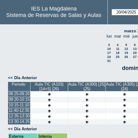
IES La Magdalena
Sistema de Reservas de Salas y Aulas
marzo 
lun
mar
mié
jue
3
4
5
6
10
11
12
13
17
18
19
20
24
25
26
27
31
domin
<< Día Anterior
Periodo:
Aula TIC (A103)
Aula TIC (A300) [25]
Aula TIC (A305) [
[14+5] (26)
(25)
(24)
08:25-09:20
09:20-10:15
10:15-11:10
11:40-12:35
12:35-13:30
13:30-14:25
<< Día Anterior
Externa
Interna