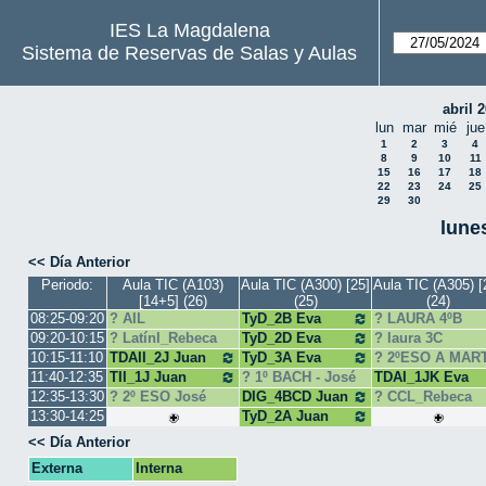
IES La Magdalena
Sistema de Reservas de Salas y Aulas
abril 
lun
mar
mié
jue
1
2
3
4
8
9
10
11
15
16
17
18
22
23
24
25
29
30
lune
<< Día Anterior
Periodo:
Aula TIC (A103)
Aula TIC (A300) [25]
Aula TIC (A305) [
[14+5] (26)
(25)
(24)
08:25-09:20
AIL
TyD_2B Eva
LAURA 4ºB
09:20-10:15
LatínI_Rebeca
TyD_2D Eva
laura 3C
10:15-11:10
TDAII_2J Juan
TyD_3A Eva
2ºESO A MAR
Pedro
11:40-12:35
TII_1J Juan
1º BACH - José
TDAI_1JK Eva
Carlos
Luis
12:35-13:30
2º ESO José
DIG_4BCD Juan
CCL_Rebeca
Luis
Carlos
13:30-14:25
TyD_2A Juan
Carlos
<< Día Anterior
Externa
Interna