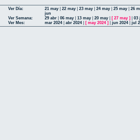
Ver Día:
21 may
|
22 may
|
23 may
|
24 may
|
25 may
|
26 m
jun
Ver Semana:
29 abr
|
06 may
|
13 may
|
20 may
|
[
27 may
]
|
03 
Ver Mes:
mar 2024
|
abr 2024
|
[
may 2024
]
|
jun 2024
|
jul 