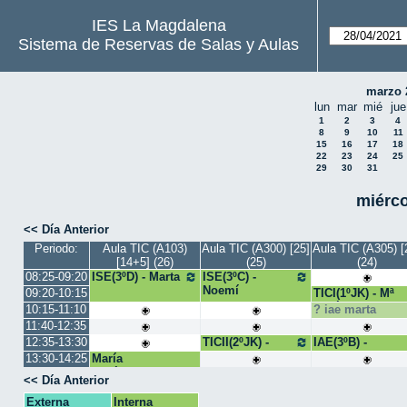
IES La Magdalena
Sistema de Reservas de Salas y Aulas
marzo 
lun
mar
mié
jue
1
2
3
4
8
9
10
11
15
16
17
18
22
23
24
25
29
30
31
miérco
<< Día Anterior
Periodo:
Aula TIC (A103)
Aula TIC (A300) [25]
Aula TIC (A305) [
[14+5] (26)
(25)
(24)
08:25-09:20
ISE(3ºD) - Marta
ISE(3ºC) -
Noemí
09:20-10:15
TICI(1ºJK) - Mª
José Bango
10:15-11:10
iae marta
11:40-12:35
12:35-13:30
TICII(2ºJK) -
IAE(3ºB) -
Juan Pedro
Cristina
13:30-14:25
María
José_2ºD_tecno
<< Día Anterior
Externa
Interna