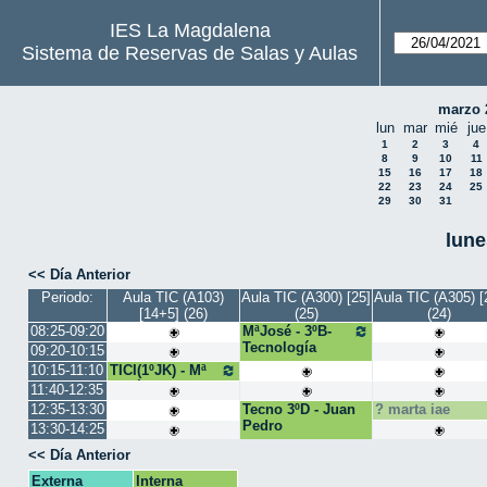
IES La Magdalena
Sistema de Reservas de Salas y Aulas
marzo 
lun
mar
mié
jue
1
2
3
4
8
9
10
11
15
16
17
18
22
23
24
25
29
30
31
lune
<< Día Anterior
Periodo:
Aula TIC (A103)
Aula TIC (A300) [25]
Aula TIC (A305) [
[14+5] (26)
(25)
(24)
08:25-09:20
MªJosé - 3ºB-
Tecnología
09:20-10:15
10:15-11:10
TICI(1ºJK) - Mª
José Bango
11:40-12:35
12:35-13:30
Tecno 3ºD - Juan
marta iae
Pedro
13:30-14:25
<< Día Anterior
Externa
Interna