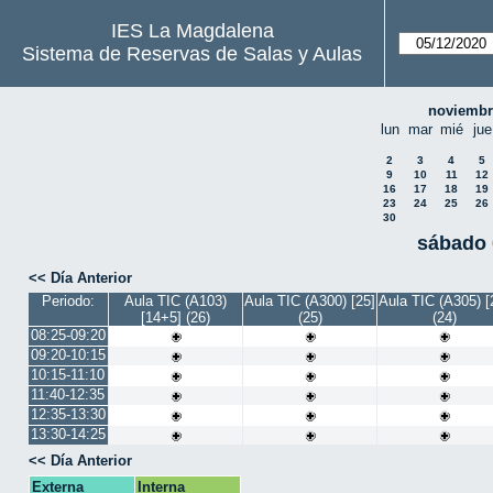
IES La Magdalena
Sistema de Reservas de Salas y Aulas
noviembr
lun
mar
mié
jue
2
3
4
5
9
10
11
12
16
17
18
19
23
24
25
26
30
sábado 
<< Día Anterior
Periodo:
Aula TIC (A103)
Aula TIC (A300) [25]
Aula TIC (A305) [
[14+5] (26)
(25)
(24)
08:25-09:20
09:20-10:15
10:15-11:10
11:40-12:35
12:35-13:30
13:30-14:25
<< Día Anterior
Externa
Interna