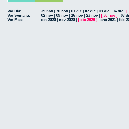
Ver Día:
29 nov
|
30 nov
|
01 dic
|
02 dic
|
03 dic
|
04 dic
|
[
Ver Semana:
02 nov
|
09 nov
|
16 nov
|
23 nov
|
[
30 nov
]
|
07 d
Ver Mes:
oct 2020
|
nov 2020
|
[
dic 2020
]
|
ene 2021
|
feb 2