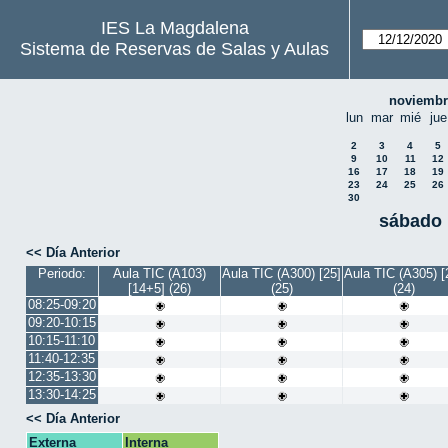
IES La Magdalena
Sistema de Reservas de Salas y Aulas
noviembr
lun
mar
mié
jue
2
3
4
5
9
10
11
12
16
17
18
19
23
24
25
26
30
sábado 
<< Día Anterior
Periodo:
Aula TIC (A103)
Aula TIC (A300) [25]
Aula TIC (A305) [
[14+5] (26)
(25)
(24)
08:25-09:20
09:20-10:15
10:15-11:10
11:40-12:35
12:35-13:30
13:30-14:25
<< Día Anterior
Externa
Interna