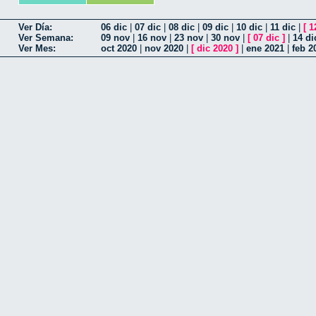
Ver Día:
06 dic
|
07 dic
|
08 dic
|
09 dic
|
10 dic
|
11 dic
|
[
1
Ver Semana:
09 nov
|
16 nov
|
23 nov
|
30 nov
|
[
07 dic
]
|
14 di
Ver Mes:
oct 2020
|
nov 2020
|
[
dic 2020
]
|
ene 2021
|
feb 2