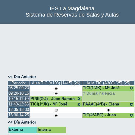
IES La Magdalena
Sistema de Reservas de Salas y Aulas
<< Día Anterior
Periodo:
Aula TIC (A103) [14+5] (26)
Aula TIC (A300) [25] (25)
08:25-09:20
TICI(1ºJK) - Mª José
Bango
09:20-10:15
Dunia Palencia
10:15-11:10
PINII(2ºJ) - Juan Ramón
11:40-12:35
TICI(1ºJK) - Mª José
PAAAC(4ºB) - Elena
Bango
12:35-13:30
13:30-14:25
TIC(4ºABC) - Juan
Carlos
<< Día Anterior
Externa
Interna