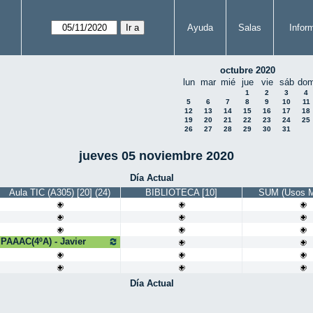
Ayuda
Salas
Infor
octubre 2020
lun
mar
mié
jue
vie
sáb
do
1
2
3
4
5
6
7
8
9
10
11
12
13
14
15
16
17
18
19
20
21
22
23
24
25
26
27
28
29
30
31
jueves 05 noviembre 2020
Día Actual
Aula TIC (A305) [20] (24)
BIBLIOTECA [10]
SUM (Usos Mú
PAAAC(4ºA) - Javier
Día Actual