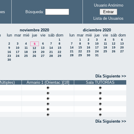
Usuario Anónimo
mes
Búsqueda:
Lista de Usuarios
noviembre 2020
diciembre 2020
m
lun
mar
mié
jue
vie
sáb
dom
lun
mar
mié
jue
vie
sáb
dom
1
1
2
3
4
5
6
2
3
4
6
7
8
7
8
9
10
11
12
13
5
14
15
16
17
18
19
20
9
10
11
13
14
15
12
21
22
23
24
25
26
27
16
17
18
19
20
21
22
28
29
30
31
23
24
25
26
27
28
29
30
Día Siguiente >>
ltiples)
Armario 1 (Orientac.)[18]
Sala TUTORÍAS
Día Siguiente >>