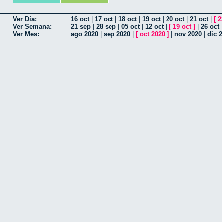
Ver Día:
16 oct
|
17 oct
|
18 oct
|
19 oct
|
20 oct
|
21 oct
|
[
2
Ver Semana:
21 sep
|
28 sep
|
05 oct
|
12 oct
|
[
19 oct
]
|
26 oct
Ver Mes:
ago 2020
|
sep 2020
|
[
oct 2020
]
|
nov 2020
|
dic 