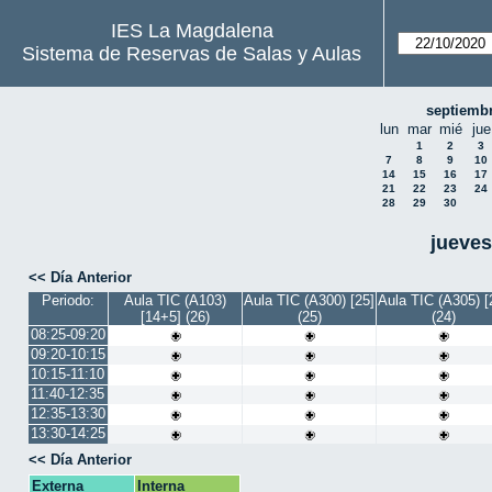
IES La Magdalena
Sistema de Reservas de Salas y Aulas
septiemb
lun
mar
mié
jue
1
2
3
7
8
9
10
14
15
16
17
21
22
23
24
28
29
30
jueves
<< Día Anterior
Periodo:
Aula TIC (A103)
Aula TIC (A300) [25]
Aula TIC (A305) [
[14+5] (26)
(25)
(24)
08:25-09:20
09:20-10:15
10:15-11:10
11:40-12:35
12:35-13:30
13:30-14:25
<< Día Anterior
Externa
Interna