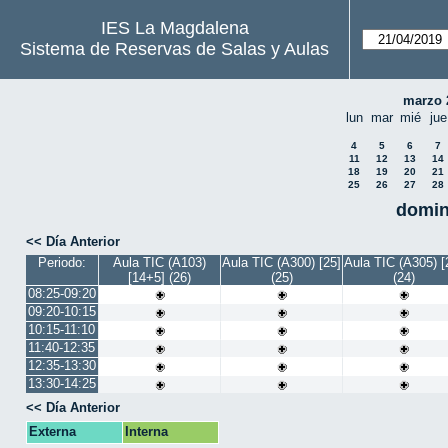
IES La Magdalena
Sistema de Reservas de Salas y Aulas
marzo 
lun
mar
mié
jue
4
5
6
7
11
12
13
14
18
19
20
21
25
26
27
28
domin
<< Día Anterior
Periodo:
Aula TIC (A103)
Aula TIC (A300) [25]
Aula TIC (A305) [
[14+5] (26)
(25)
(24)
08:25-09:20
09:20-10:15
10:15-11:10
11:40-12:35
12:35-13:30
13:30-14:25
<< Día Anterior
Externa
Interna